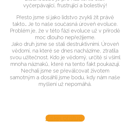
vyčerpávající, frustrující a bolestivý!
Přesto jsme si jako lidstvo zvykli žít právě
takto… Je to naše současná úroveň evoluce.
Problém je, že v této fázi evoluce už v přírodě
moc dlouho nepřežijeme.
Jako druh jsme se stali destruktivními. Úroveň
vědomí, na které se dnes nacházíme, ztratila
svou užitečnost. Kdo je vědomý, určitě si všiml
mnoha náznaků, které na tento fakt poukazují.
Nechali jsme se převálcovat životem
samotným a dosáhli jsme bodu, kdy nám naše
myšlení už nepomáhá.
Získej přístup