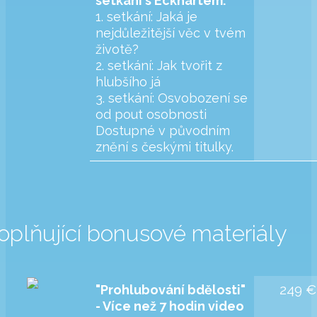
setkání s Eckhartem:
1. setkání: Jaká je
nejdůležitější věc v tvém
životě?
2. setkání: Jak tvořit z
hlubšího já
3. setkání: Osvobození se
od pout osobnosti
Dostupné v původním
znění s českými titulky.
oplňující bonusové materiály
249 €
"Prohlubování bdělosti"
- Více než 7 hodin video