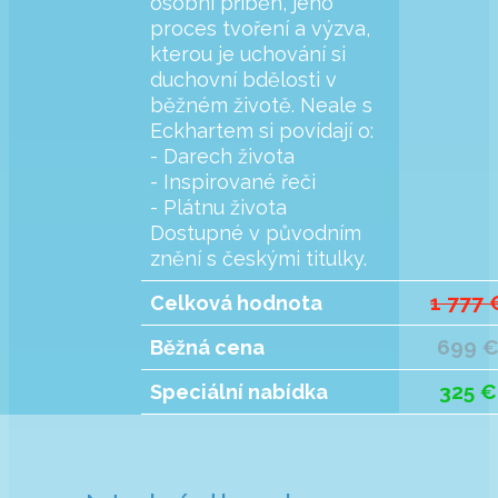
osobní příběh, jeho
proces tvoření a výzva,
kterou je uchování si
duchovní bdělosti v
běžném životě. Neale s
Eckhartem si povídají o:
- Darech života
- Inspirované řeči
- Plátnu života
Dostupné v původním
znění s českými titulky.
1 777 
Celková hodnota
699 
Běžná cena
325 €
Speciální nabídka