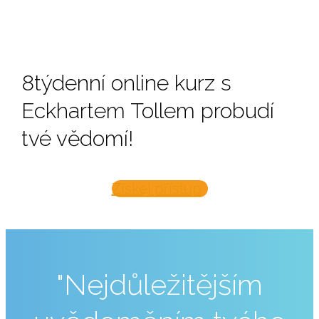
8týdenní online kurz s
Eckhartem Tollem probudí
tvé vědomí!
Získej přístup
"Nejdůležitějším