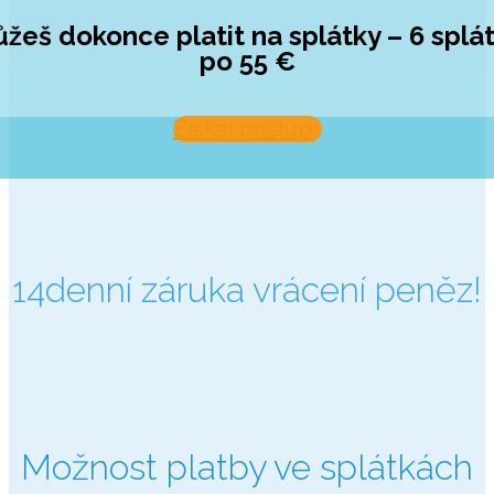
žeš dokonce platit na splátky – 6 splá
po 55 €
Získej přístup
14denní záruka vrácení peněz!
Možnost platby ve splátkách