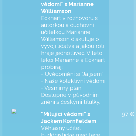
vědomí” s Marianne
Williamson
Eckhart v rozhovoru s
autorkou a duchovní
učitelkou Marianne
Williamson diskutuje o
vývoji lidstva a jakou roli
hraje jednotlivec. V této
lekci Marianne a Eckhart
probírají:
- Uvědomění si “Já jsem”
- Naše kolektivní vědomí
- Vesmírný plán
Dostupné v původním
znění s českými titulky.
97 €
“Milující vědomí” s
Jackem Kornfieldem
Věhlasný učitel
buddhistické meditace