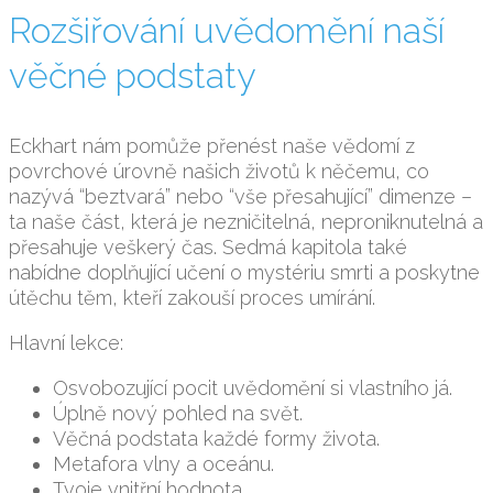
Rozšiřování uvědomění naší
věčné podstaty
Eckhart nám pomůže přenést naše vědomí z
povrchové úrovně našich životů k něčemu, co
nazývá “beztvará” nebo “vše přesahující” dimenze –
ta naše část, která je nezničitelná, neproniknutelná a
přesahuje veškerý čas. Sedmá kapitola také
nabídne doplňující učení o mystériu smrti a poskytne
útěchu těm, kteří zakouší proces umírání.
Hlavní lekce:
Osvobozující pocit uvědomění si vlastního já.
Úplně nový pohled na svět.
Věčná podstata každé formy života.
Metafora vlny a oceánu.
Tvoje vnitřní hodnota.