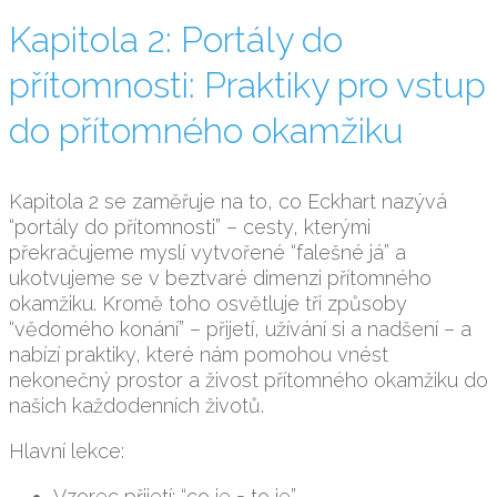
Kapitola 2: Portály do
přítomnosti: Praktiky pro vstup
do přítomného okamžiku
Kapitola 2 se zaměřuje na to, co Eckhart nazývá
“portály do přítomnosti” – cesty, kterými
překračujeme myslí vytvořené “falešné já” a
ukotvujeme se v beztvaré dimenzi přítomného
okamžiku. Kromě toho osvětluje tři způsoby
“vědomého konání” – přijetí, užívání si a nadšení – a
nabízí praktiky, které nám pomohou vnést
nekonečný prostor a živost přítomného okamžiku do
našich každodenních životů.
Hlavní lekce:
Vzorec přijetí: “co je = to je”.