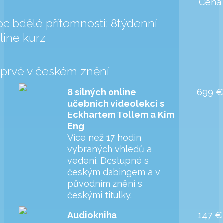
Cena
c bdělé přítomnosti: 8týdenní
line kurz
prvé v českém znění
699 €
8 silných online
učebních videolekcí s
Eckhartem Tollem a Kim
Eng
Více než 17 hodin
vybraných vhledů a
vedení. Dostupné s
českým dabingem a v
původním znění s
českými titulky.
147 €
Audiokniha