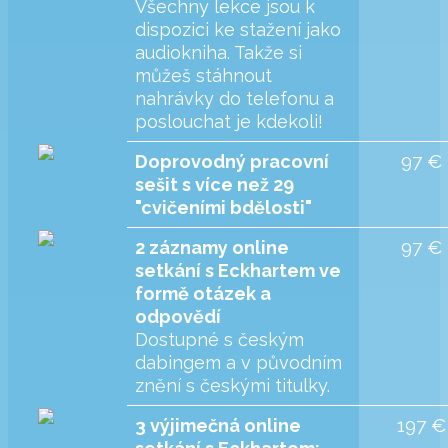
Všechny lekce jsou k
dispozici ke stažení jako
audiokniha. Takže si
můžeš stáhnout
nahrávky do telefonu a
poslouchat je kdekoli!
97 €
Doprovodný pracovní
sešit s více než 29
"cvičeními bdělosti"
97 €
2 záznamy online
setkání s Eckhartem ve
formě otázek a
odpovědí
Dostupné s českým
dabingem a v původním
znění s českými titulky.
197 €
3 výjimečná online