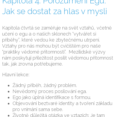
Kapitola 4: Porozumění Egu:
Jak se dostat za hlas v mysli
Kapitola čtvrtá se zaměřuje na svět vztahů, včetně
učení o egu a o našich sklonech “vytvářet si
příběhy”, které vedou ke zbytečnému utrpení.
Vztahy pro nás mohou být cvičištěm pro naše
“praktiky vědomé přítomnosti”. Mezilidské výzvy
nám poskytují příležitost posílit vědomou přítomnost
tak, jak zrovna potřebujeme.
Hlavní lekce:
Žádný příběh, žádný problém.
Nevědomý proces posilování ega.
Ego jako úplná identifikace s formou.
Objevování beztvaré identity a tvoření základu
pro vnímání sama sebe.
Životně důležitá otázka ve vztazích: Je tam