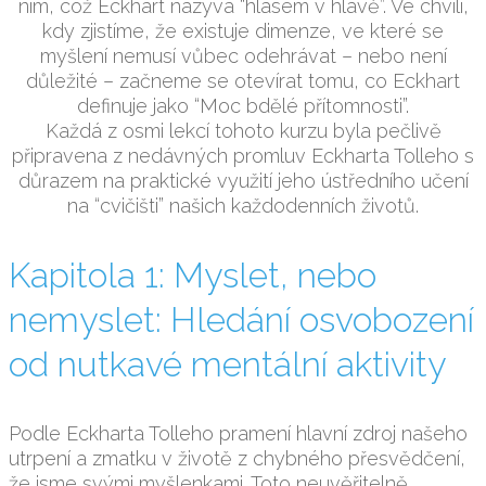
ním, což Eckhart nazývá “hlasem v hlavě”. Ve chvíli,
kdy zjistíme, že existuje dimenze, ve které se
myšlení nemusí vůbec odehrávat – nebo není
důležité – začneme se otevírat tomu, co Eckhart
definuje jako “Moc bdělé přítomnosti”.
Každá z osmi lekcí tohoto kurzu byla pečlivě
připravena z nedávných promluv Eckharta Tolleho s
důrazem na praktické využití jeho ústředního učení
na “cvičišti” našich každodenních životů.
Kapitola 1: Myslet, nebo
nemyslet: Hledání osvobození
od nutkavé mentální aktivity
Podle Eckharta Tolleho pramení hlavní zdroj našeho
utrpení a zmatku v životě z chybného přesvědčení,
že jsme svými myšlenkami. Toto neuvěřitelně