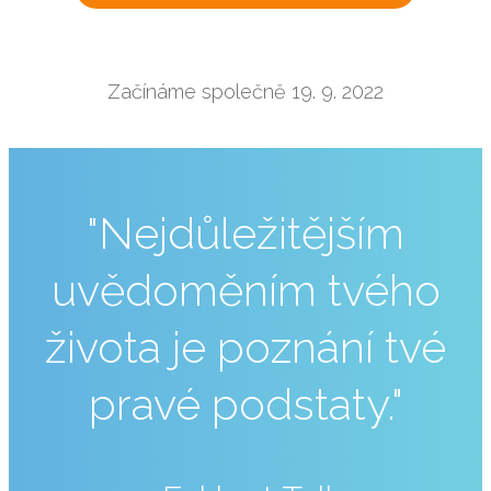
Začínáme společně 19. 9. 2022​
"Nejdůležitějším
uvědoměním tvého
života je poznání tvé
pravé podstaty."