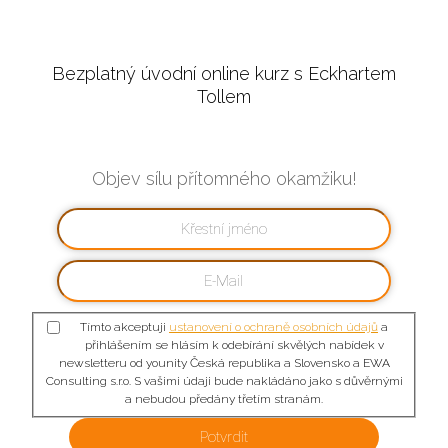
Bezplatný úvodní online kurz s Eckhartem
Tollem
Objev sílu přítomného okamžiku!
Tímto akceptuji
ustanovení o ochraně osobních údajů
a
přihlášením se hlásím k odebírání skvělých nabídek v
newsletteru od younity Česká republika a Slovensko a EWA
Consulting s.r.o. S vašimi údaji bude nakládáno jako s důvěrnými
a nebudou předány třetím stranám.
Potvrdit