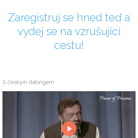
Zaregistruj se hned teď a
vydej se na vzrušující
cestu!
S českým dabingem