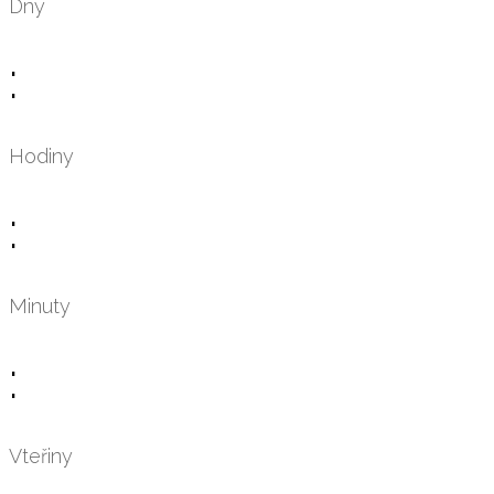
Dny
:
Hodiny
:
Minuty
:
Vteřiny